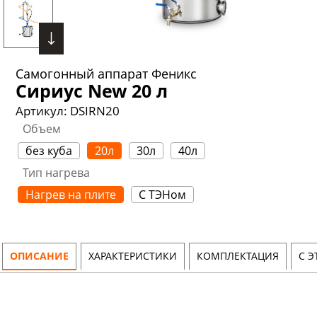
Самогонный аппарат Феникс
Сириус New 20 л
Артикул:
DSIRN20
Объем
без куба
20л
30л
40л
Тип нагрева
Нагрев на плите
С ТЭНом
ОПИСАНИЕ
ХАРАКТЕРИСТИКИ
КОМПЛЕКТАЦИЯ
С 